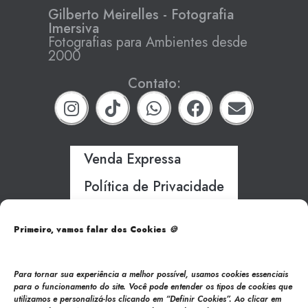
Gilberto Meirelles - Fotografia
Imersiva
Fotografias para Ambientes desde
2000
Contato:
Venda Expressa
Política de Privacidade
Primeiro, vamos falar dos Cookies
🍪
Formas de Pagamento:
Para tornar sua experiência a melhor possível, usamos cookies essenciais
para o funcionamento do site. Você pode entender os tipos de cookies que
utilizamos e personalizá-los clicando em “Definir Cookies”. Ao clicar em